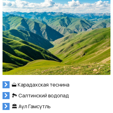
🗻 Карадахская теснина
🏞 Салтинский водопад
🏛 Аул Гамсутль