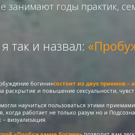
 занимают годы практик, се
 я так и назвал:
«Пробу
робуждение богини»
состоит из двух приемов – 
а раскрытие и повышение сексуальности, чувст
 смогли научиться пользоваться этими приемами
я, когда работает не только разум но и Подсоз
– визуализация.
строй «Пробуждение богини»
позволит вам легк