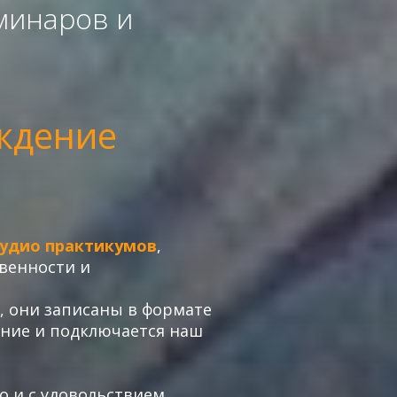
минаров и
ждение
аудио практикумов
,
венности и
, они записаны в формате
нание и подключается наш
о и с удовольствием