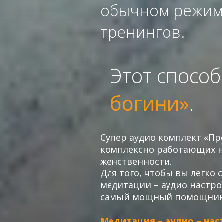
обычном режиме
тренингов.
Этот способ
богини»​
.
Супер аудио комплект «П
комплексно работающих н
женственности.
Для того, чтобы вы легко
медитации – аудио настро
самый мощный помощник 
Медитация – аудио – на