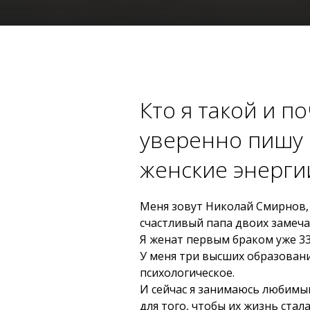
Кто я такой и п
уверенно пишу
женские энерги
Меня зовут Николай Смирнов, м
счастливый папа двоих замеча
Я женат первым браком уже 33
У меня три высших образовани
психологическое.
И сейчас я занимаюсь любимы
для того, чтобы их жизнь стал