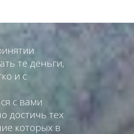
ринятии
ать те деньги,
ко и с
ся с вами
о достичь тех
ние которых в