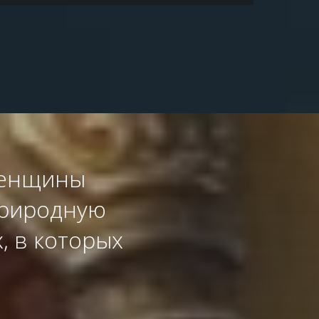
женщины
природную
, в которых