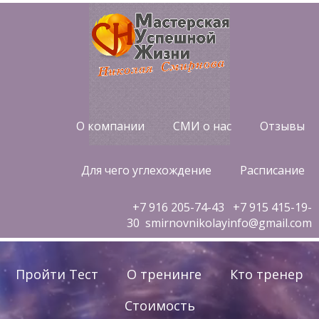
О компании
СМИ о нас
Отзывы
Для чего углехождение
Расписание
+7 916 205-74-43
+7 915 415-19-
30 smirnovnikolayinfo@gmail.com
Пройти Тест
О тренинге
Кто тренер
Стоимость