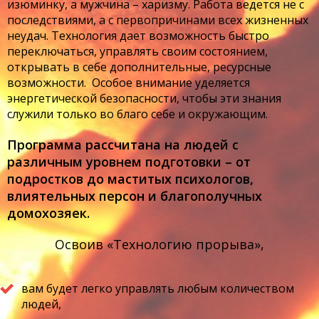
изюминку, а мужчина – харизму. Работа ведется не с
последствиями, а с первопричинами всех жизненных
неудач. Технология дает возможность быстро
переключаться, управлять своим состоянием,
открывать в себе дополнительные, ресурсные
возможности. Особое внимание уделяется
энергетической безопасности, чтобы эти знания
служили только во благо себе и окружающим.
Программа рассчитана на людей с
различным уровнем подготовки – от
подростков до маститых психологов,
влиятельных персон и благополучных
домохозяек.
Освоив «Технологию прорыва»,
вам будет легко управлять любым количеством
людей,