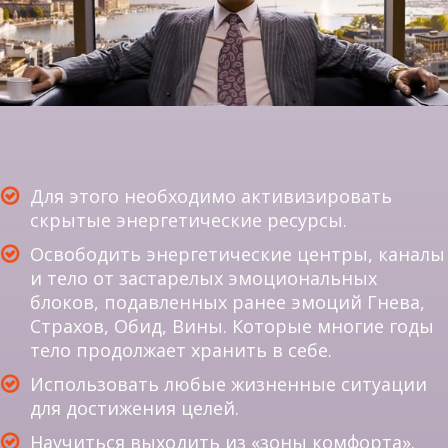
Для этого необходимо активизировать
cкрытые энергетические ресурсы.
Освободить энергетические центры, каналы
и тело от застарелых эмоциональных
блоков, подавленных ранее эмоций Гнева,
Страхов, Обид, Вины. Которые многие годы
тело продолжает хранить в себе.
Использовать любые жизненные ситуации
для достижения целей.
Научиться выходить из «зоны комфорта».